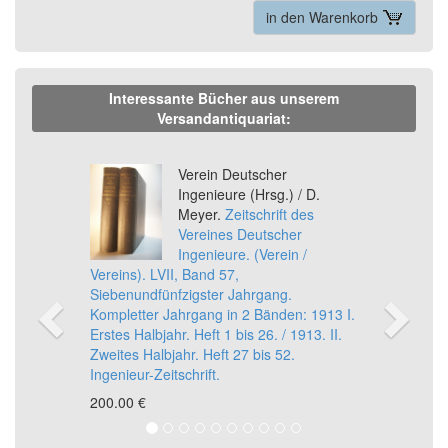
in den Warenkorb
Interessante Bücher aus unserem
Versandantiquariat:
Previous
Ne
Verein Deutscher
Ingenieure (Hrsg.) / D.
Meyer.
Zeitschrift des
Vereines Deutscher
Ingenieure. (Verein /
Vereins). LVII, Band 57,
Siebenundfünfzigster Jahrgang.
Kompletter Jahrgang in 2 Bänden: 1913 I.
Erstes Halbjahr. Heft 1 bis 26. / 1913. II.
Zweites Halbjahr. Heft 27 bis 52.
Ingenieur-Zeitschrift.
200,00 €