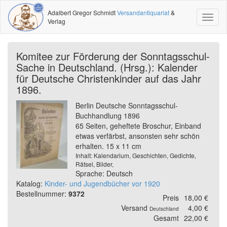
Adalbert Gregor Schmidt
Versandantiquariat
&
Toggl
Verlag
naviga
Komitee zur Förderung der Sonntagsschul-
Sache in Deutschland. (Hrsg.): Kalender
für Deutsche Christenkinder auf das Jahr
1896.
Berlin Deutsche Sonntagsschul-
Buchhandlung 1896
65 Seiten, geheftete Broschur, Einband
etwas verfärbst, ansonsten sehr schön
erhalten. 15 x 11 cm
Inhalt: Kalendarium, Geschichten, Gedichte,
Rätsel, Bilder,
Sprache: Deutsch
Katalog:
Kinder- und Jugendbücher vor 1920
Bestellnummer:
9372
Preis
18,00 €
Versand
4,00 €
Deutschland
Gesamt
22,00 €