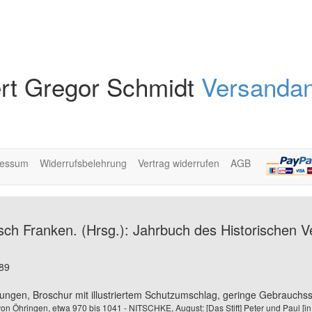
rt Gregor Schmidt
Versandan
ressum
Widerrufsbelehrung
Vertrag widerrufen
AGB
isch Franken. (Hrsg.): Jahrbuch des Historischen 
989
ungen, Broschur mit illustriertem Schutzumschlag, geringe Gebrauchssp
n Öhringen, etwa 970 bis 1041 - NITSCHKE, August: [Das Stift] Peter und Paul [i