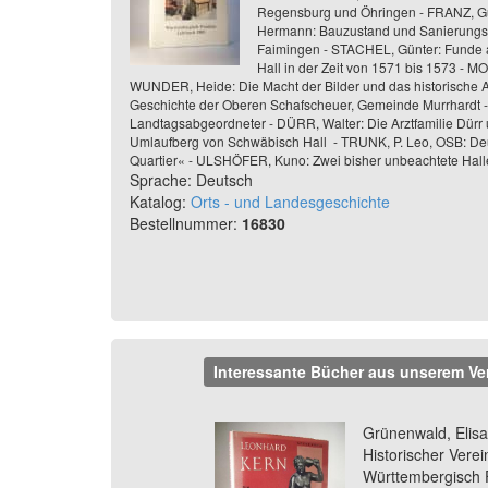
Regensburg und Öhringen - FRANZ, G
Hermann: Bauzustand und Sanierungsarb
Faimingen - STACHEL, Günter: Funde au
Hall in der Zeit von 1571 bis 1573 - 
WUNDER, Heide: Die Macht der Bilder und das historische 
Geschichte der Oberen Schafscheuer, Gemeinde Murrhardt -
Landtagsabgeordneter - DÜRR, Walter: Die Arztfamilie Dürr
Umlaufberg von Schwäbisch Hall - TRUNK, P. Leo, OSB: Deu
Quartier« - ULSHÖFER, Kuno: Zwei bisher unbeachtete Hall
Sprache: Deutsch
Katalog:
Orts - und Landesgeschichte
Bestellnummer:
16830
Interessante Bücher aus unserem Ve
Previous
Grünenwald, Elis
Historischer Verei
Württembergisch F