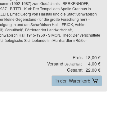
Schumm (1902-1987) zum Gedächtnis - BERKENHOFF,
987 - BITTEL, Kurt: Der Tempel des Apollo Grannus in
LLER, Ernst: Georg von Harstall und die Stadt Schwäbisch
er kleine Gegenstand«für die große Forschung her? -
olgung in und um Schwäbisch Hall - FRICK, Achim:
 Schultheiß, Förderer der Landwirtschaft,
Schwäbisch Hall 1945-1950 - SIMON, Theo: Der verschüttete
rchäologische Sichtbefunde im Murrhardter »Rößle-
Preis
18,00 €
Versand
4,00 €
Deutschland
Gesamt
22,00 €
in den Warenkorb