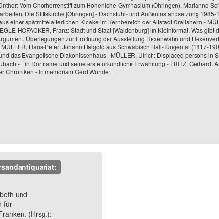
ünther: Vom Chorherrenstift zum Hohenlohe-Gymnasium (Öhringen). Marianne 
eiten. Die Stiftskirche [Öhringen] - Dachstuhl- und Außeninstandsetzung 1985-1
s einer spätmittelalterlichen Kloake im Kernbereich der Altstadt Crailsheim - MÜ
MOEGLE-HOFACKER, Franz: Stadt und Staat [Waldenburg] im Kleinformat. Was gibt d
Argument. Überlegungen zur Eröffnung der Ausstellung Hexenwahn und Hexenverf
 MÜLLER, Hans-Peter: Johann Haigold aus Schwäbisch Hall-Tüngental (1817-1903).
 und das Evangelische Diakonissenhaus - MÜLLER, Ulrich: Displaced persons in 
bach - Ein Dorfname und seine erste urkundliche Erwähnung - FRITZ, Gerhard: A
er Chroniken - In memoriam Gerd Wunder.
rsandantiquariat:
Next
abeth und
n für
ranken. (Hrsg.):