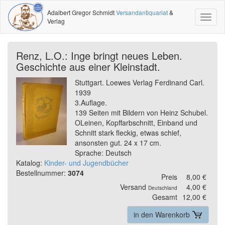
Adalbert Gregor Schmidt
Versandantiquariat
&
Toggl
Verlag
naviga
Renz, L.O.: Inge bringt neues Leben.
Geschichte aus einer Kleinstadt.
Stuttgart. Loewes Verlag Ferdinand Carl.
1939
3.Auflage.
139 Seiten mit Bildern von Heinz Schubel.
OLeinen, Kopffarbschnitt, Einband und
Schnitt stark fleckig, etwas schief,
ansonsten gut. 24 x 17 cm.
Sprache: Deutsch
Katalog:
Kinder- und Jugendbücher
Bestellnummer:
3074
Preis
8,00 €
Versand
4,00 €
Deutschland
Gesamt
12,00 €
in den Warenkorb