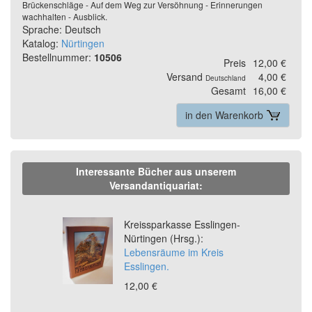
Brückenschläge - Auf dem Weg zur Versöhnung - Erinnerungen
wachhalten - Ausblick.
Sprache: Deutsch
Katalog:
Nürtingen
Bestellnummer:
10506
Preis
12,00 €
Versand
4,00 €
Deutschland
Gesamt
16,00 €
in den Warenkorb
Interessante Bücher aus unserem
Versandantiquariat:
Previous
Ne
Kreissparkasse Esslingen-
Nürtingen (Hrsg.):
Lebensräume im Kreis
Esslingen.
12,00 €