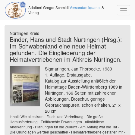
Adalbert Gregor Schmidt
Versandantiquariat
&
Toggl
Verlag
naviga
Nürtingen Kreis
Binder, Hans und Stadt Nürtingen (Hrsg.):
Im Schwabenland eine neue Heimat
gefunden. Die Eingliederung der
Heimatvertriebenen im Altkreis Nürtingen.
Sigmaringen. Jan Thorbecke. 1989
1. Auflage. Erstausgabe.
Katalog zur Ausstellung anläßlich der
Heimattage Baden-Württemberg 1989 in
Nürtingen. 166 Seiten mit zahlreichen
Abbildungen, Broschur, geringe
Gebrauchsspuren, schön erhalten. 21 x
20 cm
Inhalt: Wie alles kam - Flucht und Vertreibung - Die große
Herausforderung - Enttäuschte Erwartungen - allmähliche
Anerkennung - Planungen für die Zukunft - Am Anfang war die Tat -
Die Grundlagen werden geschaffen - Heimatvertriebene gestalten mit -