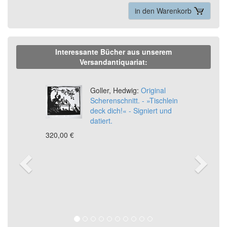
in den Warenkorb
Interessante Bücher aus unserem
Versandantiquariat:
Previous
Ne
Goller, Hedwig:
Original
Scherenschnitt. - »Tischlein
deck dich!« - Signiert und
datiert.
320,00 €