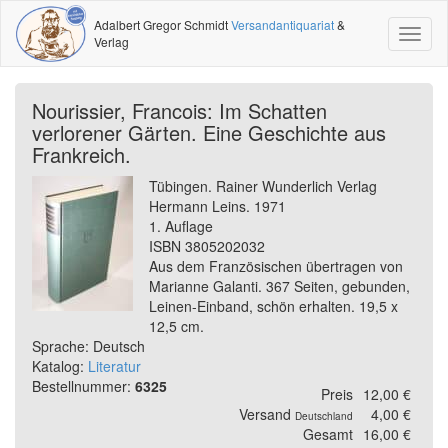
Adalbert Gregor Schmidt
Versandantiquariat
&
Toggl
Verlag
naviga
Nourissier, Francois: Im Schatten
verlorener Gärten. Eine Geschichte aus
Frankreich.
Tübingen. Rainer Wunderlich Verlag
Hermann Leins. 1971
1. Auflage
ISBN 3805202032
Aus dem Französischen übertragen von
Marianne Galanti. 367 Seiten, gebunden,
Leinen-Einband, schön erhalten. 19,5 x
12,5 cm.
Sprache: Deutsch
Katalog:
Literatur
Bestellnummer:
6325
Preis
12,00 €
Versand
4,00 €
Deutschland
Gesamt
16,00 €