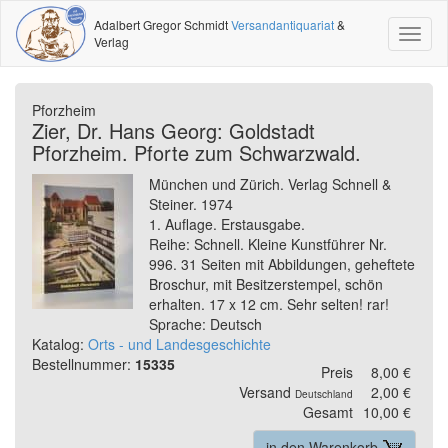
Adalbert Gregor Schmidt
Versandantiquariat
&
Toggl
Verlag
naviga
Pforzheim
Zier, Dr. Hans Georg: Goldstadt
Pforzheim. Pforte zum Schwarzwald.
München und Zürich. Verlag Schnell &
Steiner. 1974
1. Auflage. Erstausgabe.
Reihe: Schnell. Kleine Kunstführer Nr.
996. 31 Seiten mit Abbildungen, geheftete
Broschur, mit Besitzerstempel, schön
erhalten. 17 x 12 cm. Sehr selten! rar!
Sprache: Deutsch
Katalog:
Orts - und Landesgeschichte
Bestellnummer:
15335
Preis
8,00 €
Versand
2,00 €
Deutschland
Gesamt
10,00 €
in den Warenkorb