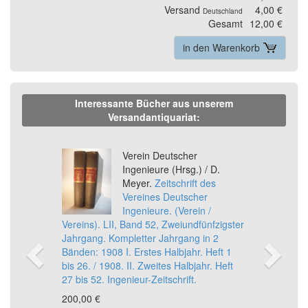
Versand
4,00 €
Deutschland
Gesamt
12,00 €
in den Warenkorb
Interessante Bücher aus unserem
Versandantiquariat:
Previous
Ne
Verein Deutscher
Ingenieure (Hrsg.) / D.
Meyer.
Zeitschrift des
Vereines Deutscher
Ingenieure. (Verein /
Vereins). LII, Band 52, Zweiundfünfzigster
Jahrgang. Kompletter Jahrgang in 2
Bänden: 1908 I. Erstes Halbjahr. Heft 1
bis 26. / 1908. II. Zweites Halbjahr. Heft
27 bis 52. Ingenieur-Zeitschrift.
200,00 €