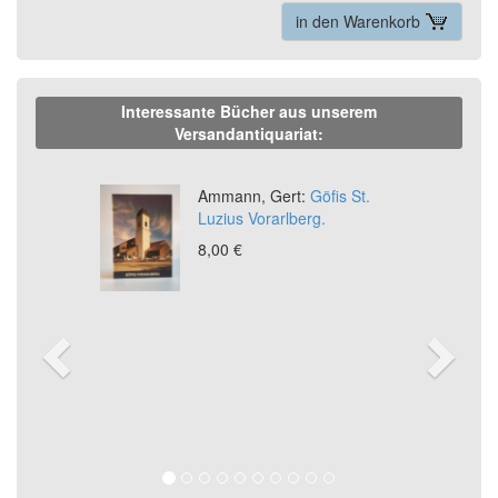
in den Warenkorb
Interessante Bücher aus unserem
Versandantiquariat:
Previous
Ne
Ammann, Gert:
Göfis St.
Luzius Vorarlberg.
8,00 €