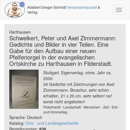
Adalbert Gregor Schmidt
Versandantiquariat
&
Toggl
Verlag
naviga
Harthausen
Schweikert, Peter und Axel Zimmermann:
Gedichte und Bilder in vier Teilen. Eine
Gabe für den Aufbau einer neuen
Pfeifenorgel in der evangelischen
Ortskirche zu Harthausen in Filderstadt.
Stuttgart. Eigenverlag. ohne. Jahr ca.
2000
34 Gedichte mit Zeichnungen von Axel
Zimmermann. Broschur, sehr schön
erhalten. 21 x 20 cm. sehr selten! rar!
sonst nicht angeboten!
Filderhardt - Landschaft - Menschen - Zeit - Erd -
und Himmeltag
Sprache: Deutsch
Katalog:
Orts - und Landesgeschichte
Bestellnummer:
838