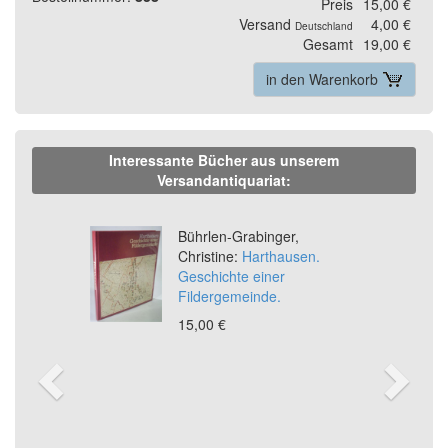
Preis
15,00 €
Versand
4,00 €
Deutschland
Gesamt
19,00 €
in den Warenkorb
Interessante Bücher aus unserem
Versandantiquariat:
Previous
Ne
Bührlen-Grabinger,
Christine:
Harthausen.
Geschichte einer
Fildergemeinde.
15,00 €