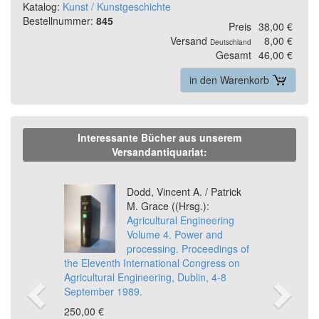
Katalog:
Kunst / Kunstgeschichte
Bestellnummer:
845
Preis
38,00 €
Versand
8,00 €
Deutschland
Gesamt
46,00 €
in den Warenkorb
Interessante Bücher aus unserem
Versandantiquariat:
Previous
Ne
Dodd, Vincent A. / Patrick
M. Grace ((Hrsg.):
Agricultural Engineering
Volume 4. Power and
processing. Proceedings of
the Eleventh International Congress on
Agricultural Engineering, Dublin, 4-8
September 1989.
250,00 €