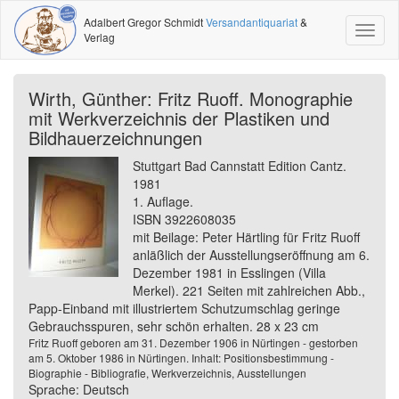
Adalbert Gregor Schmidt
Versandantiquariat
&
Toggl
Verlag
naviga
Wirth, Günther: Fritz Ruoff. Monographie
mit Werkverzeichnis der Plastiken und
Bildhauerzeichnungen
Stuttgart Bad Cannstatt Edition Cantz.
1981
1. Auflage.
ISBN 3922608035
mit Beilage: Peter Härtling für Fritz Ruoff
anläßlich der Ausstellungseröffnung am 6.
Dezember 1981 in Esslingen (Villa
Merkel). 221 Seiten mit zahlreichen Abb.,
Papp-Einband mit illustriertem Schutzumschlag geringe
Gebrauchsspuren, sehr schön erhalten. 28 x 23 cm
Fritz Ruoff geboren am 31. Dezember 1906 in Nürtingen - gestorben
am 5. Oktober 1986 in Nürtingen. Inhalt: Positionsbestimmung -
Biographie - Bibliografie, Werkverzeichnis, Ausstellungen
Sprache: Deutsch