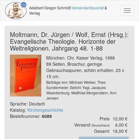
Adalbert Gregor Schmidt
Versandantiquariat
&
Toggl
Verlag
naviga
Moltmann, Dr. Jürgen / Wolf, Ernst (Hrsg.):
Evangelische Theologie. Horizonte der
Weltreligionen. Jahrgang 48. 1-88
München. Chr. Kaiser Verlag. 1988
89 Seiten, Broschur, geringe
Gebrauchsspuren, schön erhalten. 23 x
15 cm.
Beiträge von: Michael Welker, Theo
Sundermeier, Seiichi Yagi, Jacques
Waardenburg. Matthias Morgenstern, Ann
Jensen
Sprache: Deutsch
Katalog:
Kirchengeschichte
Bestellnummer:
6089
Preis
12,00 €
Versand
4,00 €
Deutschland
Gesamt
16,00 €