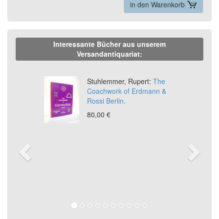
in den Warenkorb
Interessante Bücher aus unserem
Versandantiquariat:
Previous
Ne
Stuhlemmer, Rupert:
The
Coachwork of Erdmann &
Rossi Berlin.
80,00 €