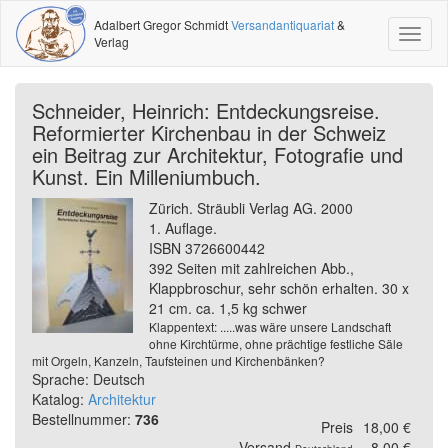
Adalbert Gregor Schmidt
Versandantiquariat
&
Toggl
Verlag
naviga
Schneider, Heinrich: Entdeckungsreise.
Reformierter Kirchenbau in der Schweiz
ein Beitrag zur Architektur, Fotografie und
Kunst. Ein Milleniumbuch.
Zürich. Sträubli Verlag AG. 2000
1. Auflage.
ISBN 3726600442
392 Seiten mit zahlreichen Abb.,
Klappbroschur, sehr schön erhalten. 30 x
21 cm. ca. 1,5 kg schwer
Klappentext: .....was wäre unsere Landschaft
ohne Kirchtürme, ohne prächtige festliche Säle
mit Orgeln, Kanzeln, Taufsteinen und Kirchenbänken?
Sprache: Deutsch
Katalog:
Architektur
Bestellnummer:
736
Preis
18,00 €
Versand
8,00 €