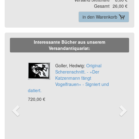
Deutschland
Gesamt
26,00 €
in den Warenkorb
Interessante Bücher aus unserem
Versandantiquariat:
Previous
Ne
Goller, Hedwig:
Original
Scherenschnitt. - »Der
Katzenmann fängt
Vogelfrauen« - Signiert und
datiert.
720,00 €