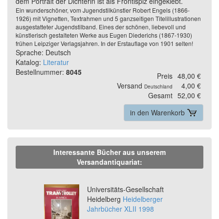
dem Portrait der Dichterin ist als Frontispiz eingeklebt.
Ein wunderschöner, vom Jugendstilkünstler Robert Engels (1866-
1926) mit Vignetten, Textrahmen und 5 ganzseitigen Titelillustrationen
ausgestatteter Jugendstilband. Eines der schönen, liebevoll und
künstlerisch gestalteten Werke aus Eugen Diederichs (1867-1930)
frühen Leipziger Verlagsjahren. In der Erstauflage von 1901 selten!
Sprache: Deutsch
Katalog:
Literatur
Bestellnummer:
8045
Preis
48,00 €
Versand
4,00 €
Deutschland
Gesamt
52,00 €
in den Warenkorb
Interessante Bücher aus unserem
Versandantiquariat:
Previous
Ne
Universitäts-Gesellschaft
Heidelberg
Heidelberger
Jahrbücher XLII 1998