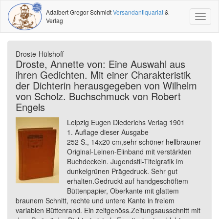
Adalbert Gregor Schmidt
Versandantiquariat
&
Toggl
Verlag
naviga
Droste-Hülshoff
Droste, Annette von: Eine Auswahl aus
ihren Gedichten. Mit einer Charakteristik
der Dichterin herausgegeben von Wilhelm
von Scholz. Buchschmuck von Robert
Engels
Leipzig Eugen Diederichs Verlag 1901
1. Auflage dieser Ausgabe
252 S., 14x20 cm,sehr schöner hellbrauner
Original-Leinen-Eiinband mit verstärkten
Buchdeckeln. Jugendstil-Titelgrafik im
dunkelgrünen Prägedruck. Sehr gut
erhalten.Gedruckt auf handgeschöftem
Büttenpapier, Oberkante mit glattem
braunem Schnitt, rechte und untere Kante in freiem
variablen Büttenrand. Ein zeitgenöss.Zeitungsausschnitt mit