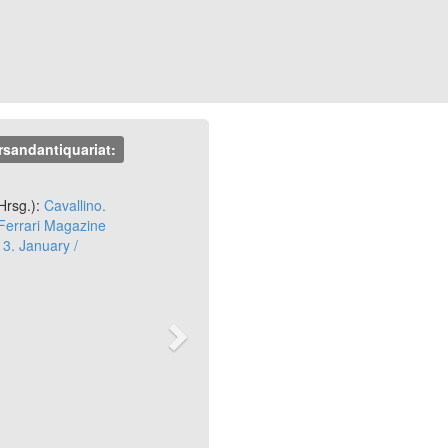
rsandantiquariat:
Next
rsg.):
Cavallino.
 Ferrari Magazine
3. January /