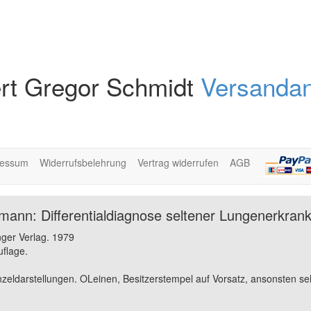
rt Gregor Schmidt
Versandan
ressum
Widerrufsbelehrung
Vertrag widerrufen
AGB
llmann: Differentialdiagnose seltener Lungenerkran
nger Verlag. 1979
uflage.
nzeldarstellungen. OLeinen, Besitzerstempel auf Vorsatz, ansonsten se