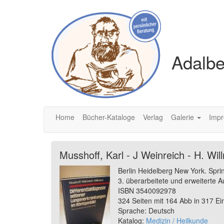
Adalbe
Home
Bücher-Kataloge
Verlag
Galerie
Imp
Musshoff, Karl - J Weinreich - H. Wi
Berlin Heidelberg New York. Spri
3. überarbeitete und erweiterte A
ISBN 3540092978
324 Seiten mit 164 Abb in 317 Ei
Sprache: Deutsch
Katalog:
Medizin / Heilkunde