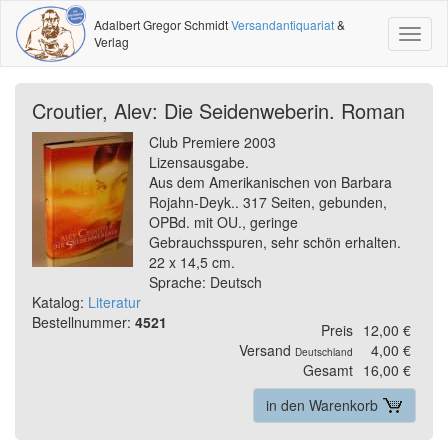
Adalbert Gregor Schmidt
Versandantiquariat
&
Toggl
Verlag
naviga
Croutier, Alev: Die Seidenweberin. Roman
Club Premiere 2003
Lizensausgabe.
Aus dem Amerikanischen von Barbara
Rojahn-Deyk.. 317 Seiten, gebunden,
OPBd. mit OU., geringe
Gebrauchsspuren, sehr schön erhalten.
22 x 14,5 cm.
Sprache: Deutsch
Katalog:
Literatur
Bestellnummer:
4521
Preis
12,00 €
Versand
4,00 €
Deutschland
Gesamt
16,00 €
in den Warenkorb