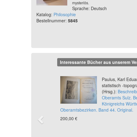
mysteriös.
Sprache: Deutsch
Katalog:
Philosophie
Bestellnummer:
5845
Interessante Bücher aus unserem Ve
Previous
Paulus, Karl Eduar
statistisch -topo
(Hrsg.):
Beschreib
Oberamts Sulz. B
Königreichs Würt
Oberamtsbezirken. Band 44. Original.
200,00 €