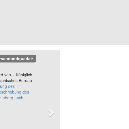
rsandantiquariat:
Next
d von. - Königlich
graphisches Bureau
ung des
eschreibung des
temberg nach