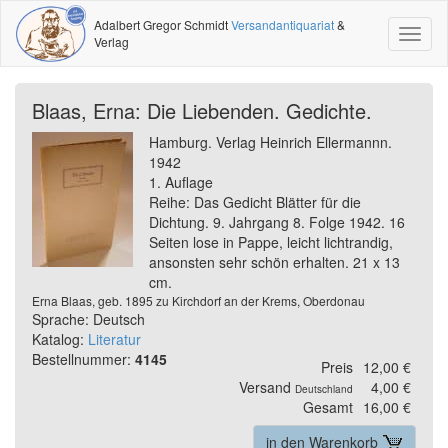
Adalbert Gregor Schmidt
Versandantiquariat
&
Toggl
Verlag
naviga
Blaas, Erna: Die Liebenden. Gedichte.
Hamburg. Verlag Heinrich Ellermannn.
1942
1. Auflage
Reihe: Das Gedicht Blätter für die
Dichtung. 9. Jahrgang 8. Folge 1942. 16
Seiten lose in Pappe, leicht lichtrandig,
ansonsten sehr schön erhalten. 21 x 13
cm.
Erna Blaas, geb. 1895 zu Kirchdorf an der Krems, Oberdonau
Sprache: Deutsch
Katalog:
Literatur
Bestellnummer:
4145
Preis
12,00 €
Versand
4,00 €
Deutschland
Gesamt
16,00 €
in den Warenkorb