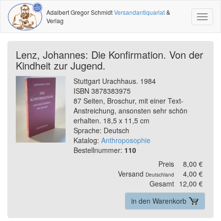
Adalbert Gregor Schmidt
Versandantiquariat
&
Toggl
Verlag
naviga
Lenz, Johannes: Die Konfirmation. Von der
Kindheit zur Jugend.
Stuttgart Urachhaus. 1984
ISBN 3878383975
87 Seiten, Broschur, mit einer Text-
Anstreichung, ansonsten sehr schön
erhalten. 18,5 x 11,5 cm
Sprache: Deutsch
Katalog:
Anthroposophie
Bestellnummer:
110
Preis
8,00 €
Versand
4,00 €
Deutschland
Gesamt
12,00 €
in den Warenkorb