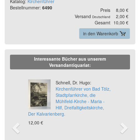
Katalog:
Kirchenführer
Bestellnummer:
6490
Preis
8,00 €
Versand
2,00 €
Deutschland
Gesamt
10,00 €
in den Warenkorb
Interessante Bücher aus unserem
Versandantiquariat:
Previous
Ne
Schnell, Dr. Hugo:
Kirchenführer von Bad Tölz,
Stadtpfarrkirche, die
Mühlfeld-Kirche - Maria -
Hilf, Dreifaltigkeitskirche,
Der Kalvarienberg.
12,00 €