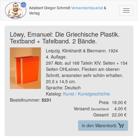
Adalbert Gregor Schmidt
Versandantiquariat
&
Toggl
Verlag
naviga
Löwy, Emanuel: Die Griechische Plastik.
Textband + Tafelband. 2 Bände.
Leipzig. Klinkhardt & Biermann. 1924
4. Auflage.
297 Abb. auf 168 Tafeln XIV. Seiten + 154
Seiten OHLeinen, Flecken am oberen
Schnitt, ansonsten sehr schön erhalten.
20,5 x 14,5 cm.
Sprache: Deutsch
Katalog:
Kunst / Kunstgeschichte
Bestellnummer:
5231
Preis
18,00 €
Versand
4,00 €
Deutschland
Gesamt
22,00 €
in den Warenkorb