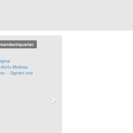
rsandantiquariat:
Next
iginal
 »Korfu Medusa
e« - Signiert und