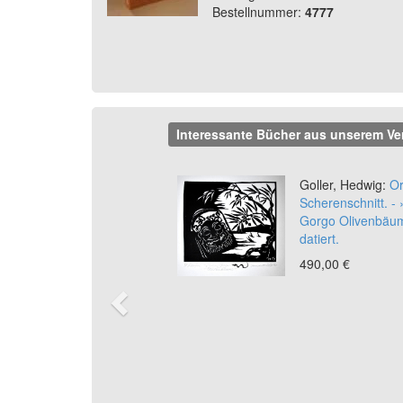
Bestellnummer:
4777
Interessante Bücher aus unserem Ve
Previous
Goller, Hedwig:
Or
Scherenschnitt. -
Gorgo Olivenbäum
datiert.
490,00 €