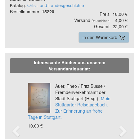
Katalog:
Orts - und Landesgeschichte
Bestellnummer:
15220
Preis
18,00 €
Versand
4,00 €
Deutschland
Gesamt
22,00 €
in den Warenkorb
Interessante Bücher aus unserem
Versandantiquariat:
Previous
Ne
Auer, Theo / Fritz Busse /
Fremdenverkehrsamt der
Stadt Stuttgart (Hrsg.):
Mein
Stuttgarter Reisetagebuch.
Zur Erinnerung an frohe
Tage in Stuttgart.
10,00 €