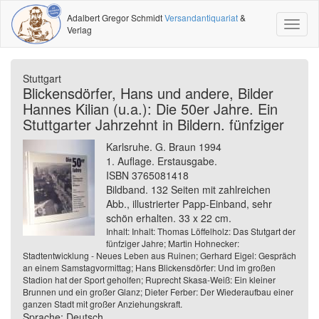
Adalbert Gregor Schmidt
Versandantiquariat
&
Toggl
Verlag
naviga
Stuttgart
Blickensdörfer, Hans und andere, Bilder
Hannes Kilian (u.a.): Die 50er Jahre. Ein
Stuttgarter Jahrzehnt in Bildern. fünfziger
Karlsruhe. G. Braun 1994
1. Auflage. Erstausgabe.
ISBN 3765081418
Bildband. 132 Seiten mit zahlreichen
Abb., illustrierter Papp-Einband, sehr
schön erhalten. 33 x 22 cm.
Inhalt: Inhalt: Thomas Löffelholz: Das Stutgart der
fünfziger Jahre; Martin Hohnecker:
Stadtentwicklung - Neues Leben aus Ruinen; Gerhard Eigel: Gespräch
an einem Samstagvormittag; Hans Blickensdörfer: Und im großen
Stadion hat der Sport geholfen; Ruprecht Skasa-Weiß: Ein kleiner
Brunnen und ein großer Glanz; Dieter Ferber: Der Wiederaufbau einer
ganzen Stadt mit großer Anziehungskraft.
Sprache: Deutsch