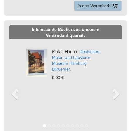
in den Warenkorb
Interessante Bücher aus unserem
Versandantiquariat:
Previous
Ne
Plutat, Hanna:
Deutsches
Maler- und Lackierer-
Museum Hamburg
Billwerder.
8,00 €