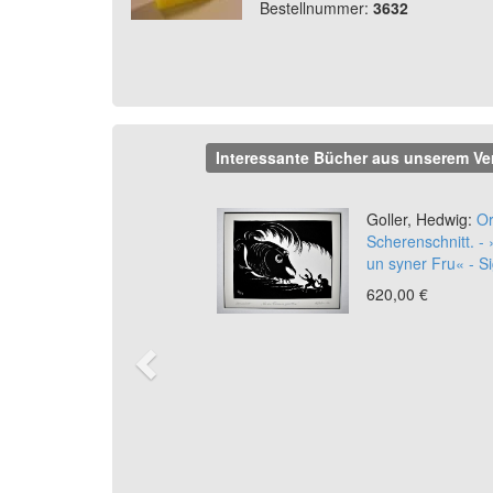
Bestellnummer:
3632
Interessante Bücher aus unserem Ve
Previous
Goller, Hedwig:
Or
Scherenschnitt. -
un syner Fru« - Si
620,00 €