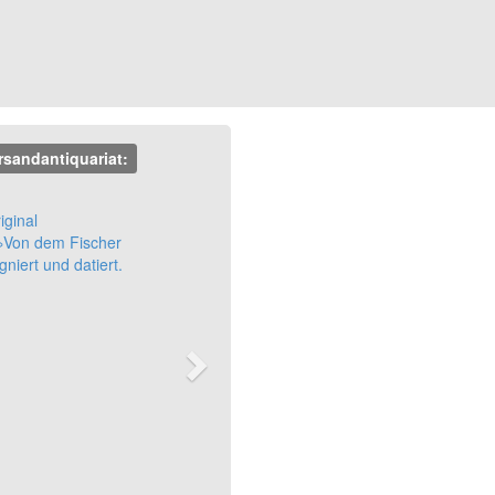
rsandantiquariat:
Next
iginal
 »Von dem Fischer
gniert und datiert.