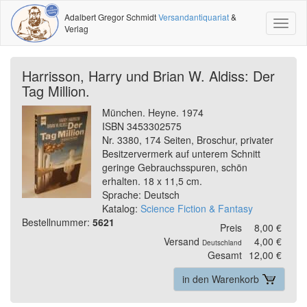
Adalbert Gregor Schmidt
Versandantiquariat
&
Toggl
Verlag
naviga
Harrisson, Harry und Brian W. Aldiss: Der
Tag Million.
München. Heyne. 1974
ISBN 3453302575
Nr. 3380, 174 Seiten, Broschur, privater
Besitzervermerk auf unterem Schnitt
geringe Gebrauchsspuren, schön
erhalten. 18 x 11,5 cm.
Sprache: Deutsch
Katalog:
Science Fiction & Fantasy
Bestellnummer:
5621
Preis
8,00 €
Versand
4,00 €
Deutschland
Gesamt
12,00 €
in den Warenkorb