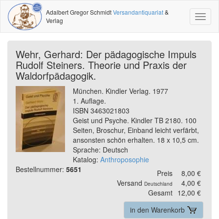
Adalbert Gregor Schmidt
Versandantiquariat
&
Toggl
Verlag
naviga
Wehr, Gerhard: Der pädagogische Impuls
Rudolf Steiners. Theorie und Praxis der
Waldorfpädagogik.
München. Kindler Verlag. 1977
1. Auflage.
ISBN 3463021803
Geist und Psyche. Kindler TB 2180. 100
Seiten, Broschur, Einband leicht verfärbt,
ansonsten schön erhalten. 18 x 10,5 cm.
Sprache: Deutsch
Katalog:
Anthroposophie
Bestellnummer:
5651
Preis
8,00 €
Versand
4,00 €
Deutschland
Gesamt
12,00 €
in den Warenkorb