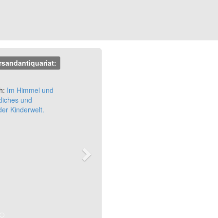
rsandantiquariat:
Next
h:
Im Himmel und
zliches und
der Kinderwelt.