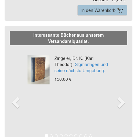
in den Warenkorb
Interessante Bücher aus unserem
Versandantiquariat:
Previous
Ne
Zingeler, Dr. K. (Karl
Theodor):
Sigmaringen und
seine nächste Umgebung.
150,00 €