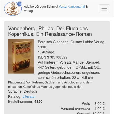
Adalbert Gregor Schmidt
Versandantiquariat
&
Toggl
Verlag
naviga
Vandenberg, Philipp: Der Fluch des
Kopernikus. Ein Renaissance-Roman
Bergisch Gladbach. Gustav Lübbe Verlag
1996
1. Auflage.
ISBN 3785708599
Auf hinterem Vorsatz Mängel Stempel.
447 Seiten, gebunden, OPBd., mit OU.,
geringe Gebrauchsspuren, ungelesen,
sehr schön erhalten. 22 x 14,5 cm
Klappentext: Von Ketzern, Gauklern und Astrologen und dem
einsamen Kampf eines Mannes gegen die Inquisizion.
Sprache: Deutsch
Katalog:
Literatur
Bestellnummer:
4820
Preis
8,00 €
Versand
4,00 €
Deutschland
Gesamt
12,00 €