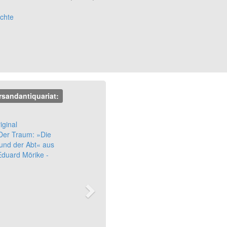
chte
rsandantiquariat:
Next
iginal
 Der Traum: »Die
und der Abt« aus
Eduard Mörike -