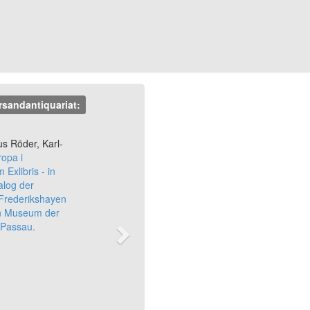
rsandantiquariat:
Next
aus Röder, Karl-
opa i
 Exlibris - in
alog der
 Frederikshayen
en Museum der
 Passau.