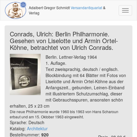
Adalbert Gregor Schmidt
Versandantiquariat
&
Toggl
Verlag
naviga
Conrads, Ulrich: Berlin Philharmonie.
Gesehen von Liselotte und Armin Ortel-
Köhne, betrachtet von Ulrich Conrads.
Berlin. Lettner-Verlag 1964
1. Auflage.
Text zweisprachig, deutsch / englisch.
Blockbindung mit 64 Blätter mit Fotos von
Liselotte und Armin Ortel-Köhne aus der
Anfangszeit., gebunden, Leinen-Einband
mit illustriertem Schutzumschlag, dieser
mit Gebrauchsspuren, ansonsten schön
erhalten, 25 x 23 cm
Die neue Philharmonie wurde 1960 bis 1963 von Hans Scharoun
erbaut und am 15. Oktober 1963 eingeweiht.
Sprache: Deutsch
Katalog:
Architektur
Bestellnummer:
920
Preis
28,00 €