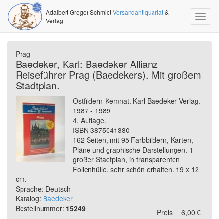
Adalbert Gregor Schmidt
Versandantiquariat
&
Toggl
Verlag
naviga
Prag
Baedeker, Karl: Baedeker Allianz
Reiseführer Prag (Baedekers). Mit großem
Stadtplan.
Ostfildern-Kemnat. Karl Baedeker Verlag.
1987 - 1989
4. Auflage.
ISBN 3875041380
162 Seiten, mit 95 Farbbildern, Karten,
Pläne und graphische Darstellungen, 1
großer Stadtplan, in transparenten
Folienhülle, sehr schön erhalten. 19 x 12
cm.
Sprache: Deutsch
Katalog:
Baedeker
Bestellnummer:
15249
Preis
6,00 €