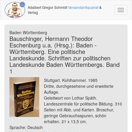
Adalbert Gregor Schmidt
Versandantiquariat
&
Toggl
Verlag
naviga
Baden Württemberg
Bauschinger, Hermann Theodor
Eschenburg u.a. (Hrsg.): Baden -
Württemberg. Eine politische
Landeskunde. Schriften zur politischen
Landeskunde Baden Württembergs. Band
1
Stuttgart. Kohlhammer. 1985
Dritte, durchgesehene und erweiterte
Auflage.
Geleitwort von Lothar Späth.
Landeszentrale für politische Bildung. 310
Seiten mit Abb. und Karten. Broschur,
geringe Gebrauchsspuren, schön
erhalten. 21 x 13,5 cm.
Sprache: Deutsch