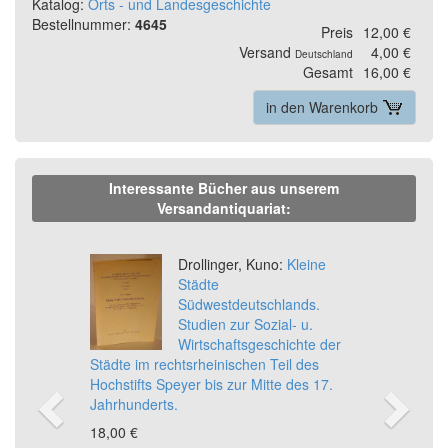
Katalog:
Orts - und Landesgeschichte
Bestellnummer:
4645
Preis
12,00 €
Versand
4,00 €
Deutschland
Gesamt
16,00 €
in den Warenkorb
Interessante Bücher aus unserem
Versandantiquariat:
Previous
Ne
Drollinger, Kuno:
Kleine
Städte
Südwestdeutschlands.
Studien zur Sozial- u.
Wirtschaftsgeschichte der
Städte im rechtsrheinischen Teil des
Hochstifts Speyer bis zur Mitte des 17.
Jahrhunderts.
18,00 €