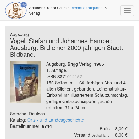
Adalbert Gregor Schmidt
Versandantiquariat
&
Toggl
Verlag
naviga
Augsburg
Vogel, Stefan und Johannes Hampel:
Augsburg. Bild einer 2000-jährigen Stadt.
Bildband.
Augsburg. Brigg Verlag. 1985
1. Auflage.
ISBN 3871012157
156 Seiten, mit 169, farbigen Abb. und 41
alten Stichen, gebunden, Leinenstruktur-
Einband mit illustriertem Schutzumschlag,
geringe Gebrauchsspuren, schön
erhalten. 31 x 24 cm.
Sprache: Deutsch
Katalog:
Orts - und Landesgeschichte
Bestellnummer:
6744
Preis
8,00 €
Versand
8,00 €
Deutschland