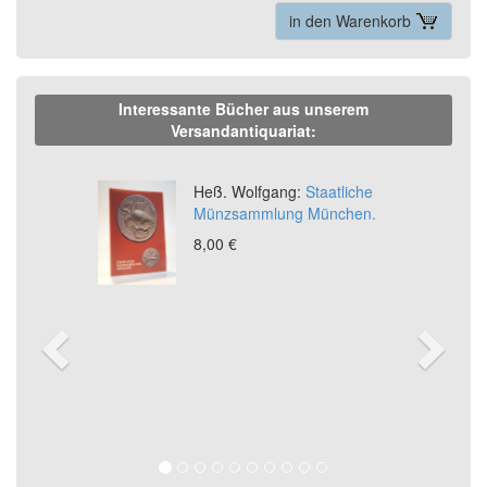
in den Warenkorb
Interessante Bücher aus unserem
Versandantiquariat:
Previous
Ne
Heß. Wolfgang:
Staatliche
Münzsammlung München.
8,00 €