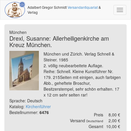
Adalbert Gregor Schmidt
Versandantiquariat
&
Toggl
Verlag
naviga
München
Drexl, Susanne: Allerheiligenkirche am
Kreuz München.
München und Zürich. Verlag Schnell &
Steiner. 1985
2. völlig neubearbeitete Auflage.
Reihe: Schnell. Kleine Kunstführer Nr.
179. 215Seiten mit einigen, auch farbigen
Abb., geheftete Broschur,
Besitzerstempel, sehr schön erhalten. 17
x 12 cm sehr selten rar!
Sprache: Deutsch
Katalog:
Kirchenführer
Bestellnummer:
6476
Preis
8,00 €
Versand
2,00 €
Deutschland
Gesamt
10,00 €